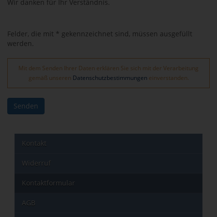
Wir danken für Ihr Verständnis.
Felder, die mit * gekennzeichnet sind, müssen ausgefüllt
werden.
Mit dem Senden Ihrer Daten erklären Sie sich mit der Verarbeitung
gemäß unseren
Datenschutzbestimmungen
einverstanden.
Senden
Kontakt
Widerruf
Kontaktformular
AGB