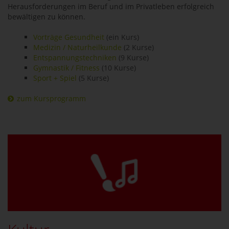
Herausforderungen im Beruf und im Privatleben erfolgreich
bewältigen zu können.
Vorträge Gesundheit
(ein Kurs)
Medizin / Naturheilkunde
(2 Kurse)
Entspannungstechniken
(9 Kurse)
Gymnastik / Fitness
(10 Kurse)
Sport + Spiel
(5 Kurse)
zum Kursprogramm