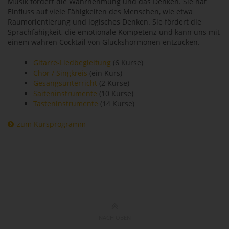
Musik fördert die Wahrnehmung und das Denken. Sie hat
Einfluss auf viele Fähigkeiten des Menschen, wie etwa
Raumorientierung und logisches Denken. Sie fördert die
Sprachfähigkeit, die emotionale Kompetenz und kann uns mit
einem wahren Cocktail von Glückshormonen entzücken.
Gitarre-Liedbegleitung
(6 Kurse)
Chor / Singkreis
(ein Kurs)
Gesangsunterricht
(2 Kurse)
Saiteninstrumente
(10 Kurse)
Tasteninstrumente
(14 Kurse)
zum Kursprogramm
NACH OBEN